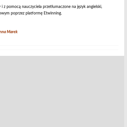
i z pomocą nauczyciela przetłumaczone na język angielski,
owym poprzez platformę Etwinning.
ek